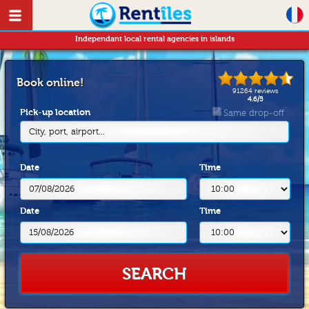
Independant local rental agencies in islands
Book online!
91264
reviews
4.6
/
5
Pick-up location
Same drop-off
City, port, airport...
Date
Time
Date
Time
SEARCH