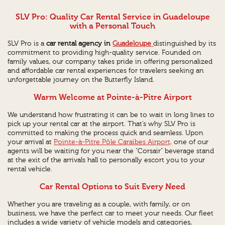
SLV Pro: Quality Car Rental Service in Guadeloupe
with a Personal Touch
SLV Pro is a
car rental agency in
Guadeloupe
distinguished by its
commitment to providing high-quality service. Founded on
family values, our company takes pride in offering personalized
and affordable car rental experiences for travelers seeking an
unforgettable journey on the Butterfly Island.
Warm Welcome at Pointe-à-Pitre Airport
We understand how frustrating it can be to wait in long lines to
pick up your rental car at the airport. That’s why SLV Pro is
committed to making the process quick and seamless. Upon
your arrival at
Pointe-à-Pitre Pôle Caraïbes Airport,
one of our
agents will be waiting for you near the "Corsair" beverage stand
at the exit of the arrivals hall to personally escort you to your
rental vehicle.
Car Rental Options to Suit Every Need
Whether you are traveling as a couple, with family, or on
business, we have the perfect car to meet your needs. Our fleet
includes a wide variety of vehicle models and categories,