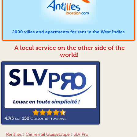
2000 villas and apartments for rent in the West Indies
A local service on the other side of the
world!
4.7
/5
sur
150
Customer reviews
Rentîles
›
Car rental Guadeloupe
›
SLV Pro