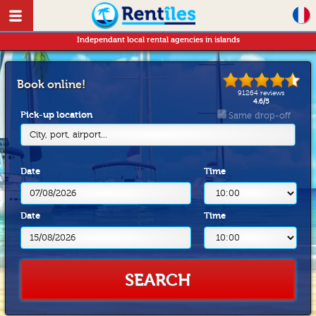
Independant local rental agencies in islands
Book online!
91264
reviews
4.6
/
5
Pick-up location
Same drop-off
City, port, airport...
Date
Time
Date
Time
SEARCH