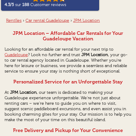
4.3
/5
sur
188
Customer reviews
Rentîles
›
Car rental Guadeloupe
›
JPM Location
JPM Location – Affordable Car Rentals for Your
Guadeloupe Vacation
Looking for an affordable car rental for your next trip to
Guadeloupe
? Look no further and trust
JPM Location
, your go-
to car rental agency located in Guadeloupe. Whether you're
here for leisure or business, we provide a seamless and reliable
service to ensure your stay is nothing short of exceptional.
Personalized Service for an Unforgettable Stay
At
JPM Location
, our team is dedicated to making your
Guadeloupe experience unforgettable. We're not just about
renting cars – we're here to guide you on where to visit,
suggest scenic paddleboard excursions, and even assist you in
booking charming gîtes for your stay. Our mission is to help you
make the most of your time on this beautiful island.
Free Delivery and Pickup for Your Convenience