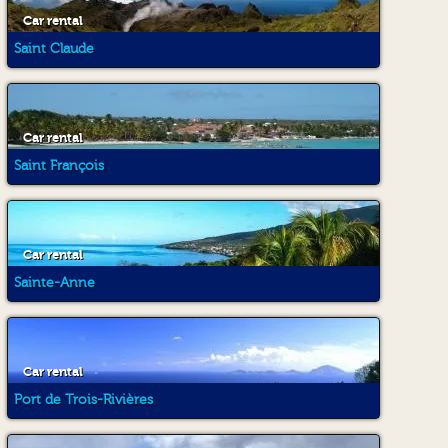
Car rental
Saint Claude
Car rental
Saint François
Car rental
Sainte-Anne
Car rental
Port de Trois-Rivières