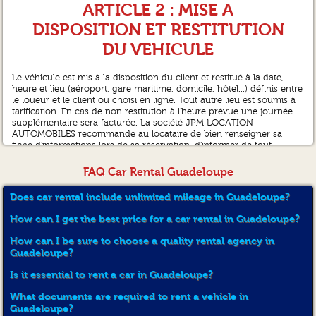
ARTICLE 2 : MISE A
DISPOSITION ET RESTITUTION
DU VEHICULE
Le véhicule est mis à la disposition du client et restitué à la date,
heure et lieu (aéroport, gare maritime, domicile, hôtel...) définis entre
le loueur et le client ou choisi en ligne. Tout autre lieu est soumis à
tarification. En cas de non restitution à l'heure prévue une journée
supplémentaire sera facturée. La société JPM LOCATION
AUTOMOBILES recommande au locataire de bien renseigner sa
fiche d'informations lors de sa réservation, d'informer de tout
changement, notamment les références de vol (compagnie,
Numéro de vol, horaires) pour une prise en charge à l'aéroport.
FAQ Car Rental Guadeloupe
Pour les prises de véhicules prévues au départ de l'aéroport, la
réservation est garantie jusqu'à une heure après l'heure d'arrivée
Does car rental include unlimited mileage in Guadeloupe?
spécifiée dans la réservation, si le numéro du vol a bien été
renseigné. Toutes prises en charge et restitution après 20h00 ou
How can I get the best price for a car rental in Guadeloupe?
prise en charge et restitution avant 8h00 sont soumises à une
majoration de 20.00€
How can I be sure to choose a quality rental agency in
Guadeloupe?
ARTICLE 3 : ETAT DU VEHICULE
Is it essential to rent a car in Guadeloupe?
Le client reconnaît que le véhicule est conforme (sous réserve des
What documents are required to rent a vehicle in
défauts non apparents dont mécaniques), à la fiche d'état qu'il a
Guadeloupe?
dûment signée au moment de sa prise en charge, et qu'il aura faite