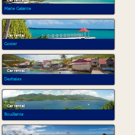
Car rental
Marie Galante
Car rental
Gosier
Car rental
Deshaies
Car rental
Bouillante