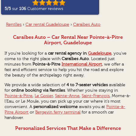
5
/5
sur
106
Customer reviews
Rentîles
›
Car rental Guadeloupe
›
Caraïbes Auto
Caraïbes Auto – Car Rental Near Pointe-à-Pitre
Airport, Guadeloupe
If you're looking for a
car rental agency in
Guadeloupe
, you've
come to the right place with
Caraïbes Auto
. Located just
minutes from
Pointe-à-Pitre
International Airport
, we offer a
fast and efficient service to help you hit the road and explore
the beauty of the archipelago right away.
We provide a wide selection of
4 to 7-seater vehicles
available
for
online booking via Rentiles
. Whether you're staying in
Pointe-à-Pitre
,
Le Gosier
,
Sainte-Anne
,
Saint-François
, Morne-à-
l’Eau, or Le Moule, you can pick up your car where it’s most
convenient. A
personalized welcome
awaits you at
Pointe-à-
Pitre Airport
or
Bergevin ferry terminal
for a smooth car
handover.
Personalized Services That Make a Difference