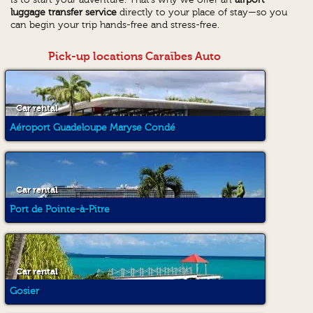
luggage transfer service
directly to your place of stay—so you
can begin your trip hands-free and stress-free.
Pick-up locations Caraïbes Auto
Car rental
Aéroport Guadeloupe Maryse Condé
Car rental
Port de Pointe-à-Pitre
Car rental
Gosier