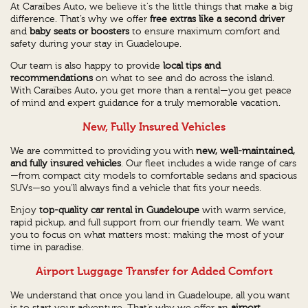
At Caraïbes Auto, we believe it's the little things that make a big
difference. That’s why we offer
free extras like a second driver
and
baby seats or boosters
to ensure maximum comfort and
safety during your stay in Guadeloupe.
Our team is also happy to provide
local tips and
recommendations
on what to see and do across the island.
With Caraïbes Auto, you get more than a rental—you get peace
of mind and expert guidance for a truly memorable vacation.
New, Fully Insured Vehicles
We are committed to providing you with
new, well-maintained,
and fully insured vehicles
. Our fleet includes a wide range of cars
—from compact city models to comfortable sedans and spacious
SUVs—so you’ll always find a vehicle that fits your needs.
Enjoy
top-quality car rental in Guadeloupe
with warm service,
rapid pickup, and full support from our friendly team. We want
you to focus on what matters most: making the most of your
time in paradise.
Airport Luggage Transfer for Added Comfort
We understand that once you land in Guadeloupe, all you want
is to start your adventure. That’s why we offer an
airport