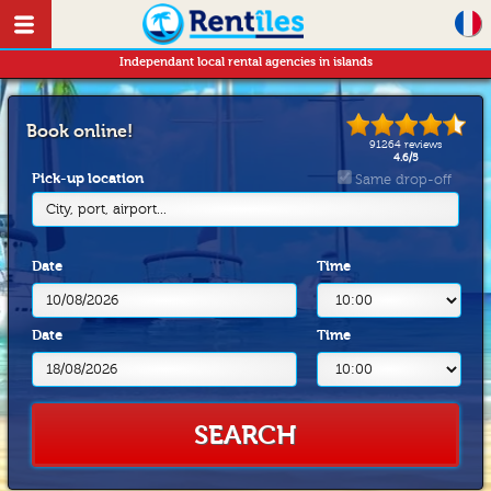
Independant local rental agencies in islands
Book online!
91264
reviews
4.6
/
5
Pick-up location
Same drop-off
City, port, airport...
Date
Time
Date
Time
SEARCH