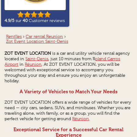
4.9
/5
sur
40
Customer reviews
Rentîles
›
Car rental Reunion
›
Zot Event Location Saint-Denis
ZOT EVENT LOCATION
is a car and utility vehicle rental agency
located in
Saint-Denis
, just 10 minutes from R
oland Garros
Airport
in
Réunion
. At ZOT EVENT LOCATION, you will be
welcomed with exceptional service to accompany you
throughout your stay and ensure you enjoy an unforgettable
holiday.
A Variety of Vehicles to Match Your Needs
ZOT EVENT LOCATION offers a wide range of vehicles for every
need — city cars, sedans, SUVs, and minibuses. Whether you are
traveling alone, with family, or as a group, you will find the
perfect vehicle for getting around
Réunion
.
Exceptional Service for a Successful Car Rental
Experience