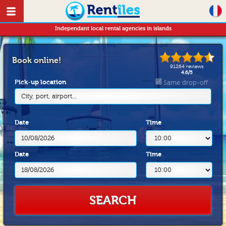
Independant local rental agencies in islands
Book online!
91264
reviews
4.6
/
5
Pick-up location
Same drop-off
City, port, airport...
Date
Time
Date
Time
SEARCH