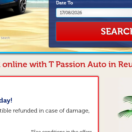
Date
To
SEARC
e beach
 online with T Passion Auto in Re
day!
tible refunded in case of damage,