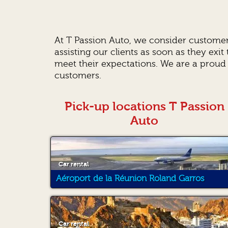
At T Passion Auto, we consider customer 
assisting our clients as soon as they exit
meet their expectations. We are a prou
customers.
Pick-up locations T Passion
Auto
Car rental
Aéroport de la Réunion Roland Garros
Car rental