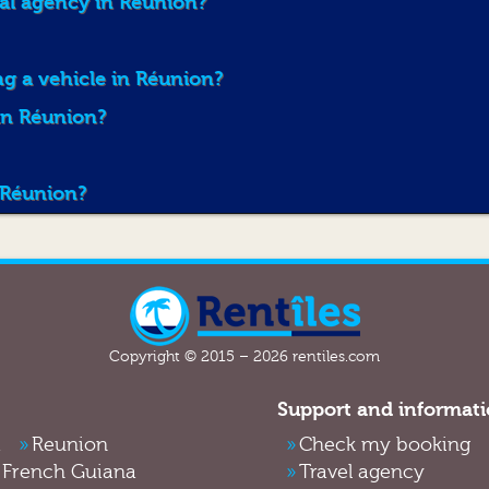
tal agency in Réunion?
Nous vous invitons à restituer le véhicule avec le mêm
véhicule. A défaut, T PASSION AUTO vous facturera le
augmenté de 20 euros TTC correspondant aux prestati
g a vehicle in Réunion?
effectué par le personnel de T PASSION AUTO
 in Réunion?
Pour toutes amendes reçues après la restitution du vé
sont appliqués et dus à la société T PASSION AUTO
Nous vous remercions de ramener le véhicule dans l’éta
 Réunion?
dans un état non conforme au départ et dans un état d
odeur nauséabonde), fera l’objet d’un nettoyage com
Vous pouvez ajouter 1 conducteur additionnel pour 
Copyright © 2015 – 2026 rentiles.com
Support and informat
a
Reunion
Check my booking
French Guiana
Travel agency