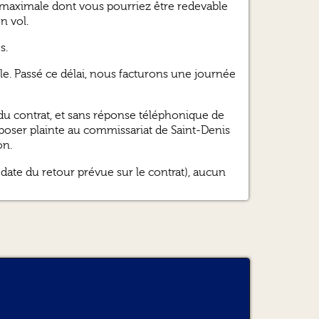
re maximale dont vous pourriez être redevable
n vol.
s.
e. Passé ce délai, nous facturons une journée
in du contrat, et sans réponse téléphonique de
époser plainte au commissariat de Saint-Denis
on.
 date du retour prévue sur le contrat), aucun
07h00 à 18h30 (transfert offert).
l’état apparent du véhicule au départ et au
 retour diffère de celui au départ, T PASSION
sserie, accessoires manquants, les petits
) dans la limite de la responsabilité