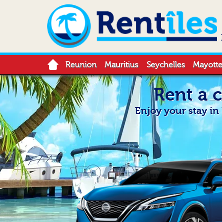
Reunion
Mauritius
Seychelles
Mayott
Rent a 
Enjoy your stay i