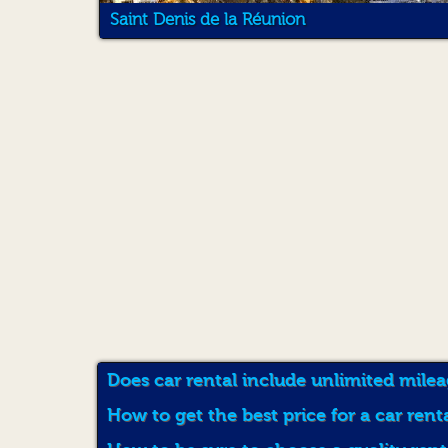
Saint Denis de la Réunion
Does car rental include unlimited mile
How to get the best price for a car rent