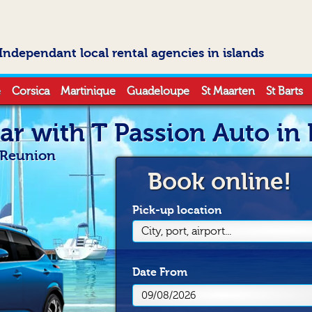
Independant local rental agencies in islands
e
Corsica
Martinique
Guadeloupe
St Maarten
St Barts
car with T Passion Auto in
n Reunion
Book online!
Pick-up location
City, port, airport...
Date
From