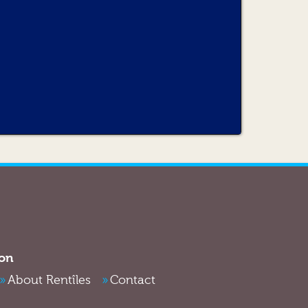
e niveau de carburant qu’à la prise du
 carburant manquant au prix en vigueur,
ons liées au remplissage du réservoir
hicule, des frais de traitement de 20€ TTC
t de propreté initial. Tout véhicule restitué
e saleté inacceptable (poils d’animaux, boue,
plet et sera facturé minimum 40 euros TTC.
un supplément de 10 euros.
ion
About Rentîles
Contact