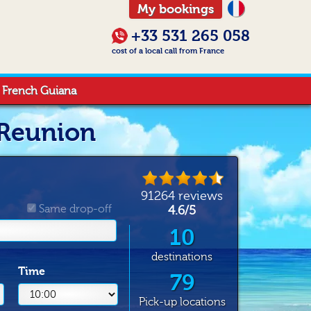
My bookings
+33 531 265 058
cost of a local call from France
French Guiana
 Reunion
91264
reviews
Same drop-off
4.6
/
5
10
destinations
Time
79
Pick-up locations