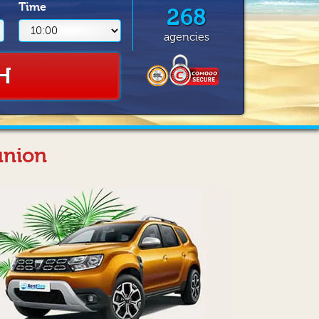
Time
268
agencies
H
union