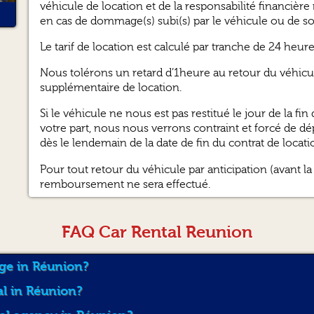
véhicule de location et de la responsabilité financiè
en cas de dommage(s) subi(s) par le véhicule ou de so
Le tarif de location est calculé par tranche de 24 heure
Nous tolérons un retard d’1heure au retour du véhicul
supplémentaire de location.
Si le véhicule ne nous est pas restitué le jour de la f
votre part, nous nous verrons contraint et forcé de d
dès le lendemain de la date de fin du contrat de locati
Pour tout retour du véhicule par anticipation (avant la
remboursement ne sera effectué.
Les transferts aéroport Roland Garros sont assurés de 
FAQ Car Rental Reunion
Nous vous proposons de contrôler contradictoirement 
retour de la location. Si l’état apparent du véhicule au
AUTO vous facturera les dégâts constatés (chocs, carro
age in Réunion?
dégâts expertisés à 16S euros TTC minimum par élément
al in Réunion?
financière maximale applicable.