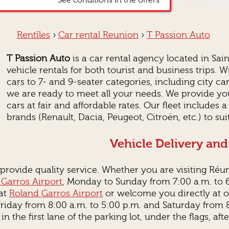
*See conditions in the offers
Rentîles
›
Car rental Reunion
›
T Passion Auto
T Passion Auto
is a car rental agency located in Sai
vehicle rentals for both tourist and business trips. W
cars to 7- and 9-seater categories, including city cars
we are ready to meet all your needs. We provide you
cars at fair and affordable rates. Our fleet includes
brands (Renault, Dacia, Peugeot, Citroën, etc.) to sui
Vehicle Delivery and
ovide quality service. Whether you are visiting Réun
Garros Airport
, Monday to Sunday from 7:00 a.m. to 6:
 at
Roland Garros Airport
or welcome you directly at o
Friday from 8:00 a.m. to 5:00 p.m. and Saturday from 8
 in the first lane of the parking lot, under the flags, aft