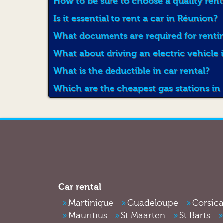
How to be sure to choose a quality ren
Is it essential to rent a car in Réunion?
What documents are required for rentin
What about driving an electric vehicle
What is the deductible in car rental?
Which are the cheapest gas stations in
Car rental
Martinique
Guadeloupe
Corsic
Mauritius
St Maarten
St Barts