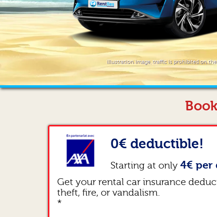
illustration image, traffic is prohibited on th
Book
0€ deductible!
4€ per 
Starting at only
Get your rental car insurance deduc
theft, fire, or vandalism.
*