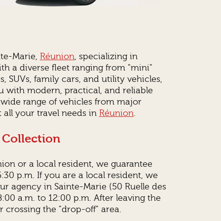
nte-Marie,
Réunion
, specializing in
ith a diverse fleet ranging from "mini"
, SUVs, family cars, and utility vehicles,
 with modern, practical, and reliable
 a wide range of vehicles from major
t all your travel needs in
Réunion
.
 Collection
ion or a local resident, we guarantee
30 p.m. If you are a local resident, we
ur agency in Sainte-Marie (50 Ruelle des
:00 a.m. to 12:00 p.m. After leaving the
er crossing the "drop-off" area.