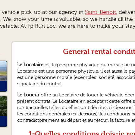
r vehicle pick-up at our agency in
Saint-Benoît
, delive
e know your time is valuable, so we handle all the ad
 vehicle. At Fp Run Loc, we are here to make your stay
c
General rental condi
Le Locataire
est la personne physique ou morale au nom 
Locataire est une personne physique, il est aussi le pay
est une personne morale (exemples: société, association
signataire du contrat.
Le Loueur
offre au Locataire de louer le véhicule décri
présent contrat. Le Locataire en acceptant cette offre 
contractuelles telles qu'elles sont décrites ci-dessous
les conditions générales (ci-dessous), les conditions par
contradictoirement au départ et au retour, la facture et
1-Quelles conditions dois-je re