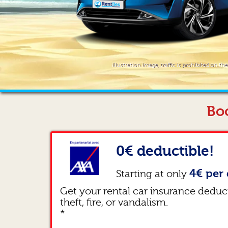
illustration image, traffic is prohibited on th
Boo
0€ deductible!
4€ per 
Starting at only
Get your rental car insurance deduc
theft, fire, or vandalism.
*