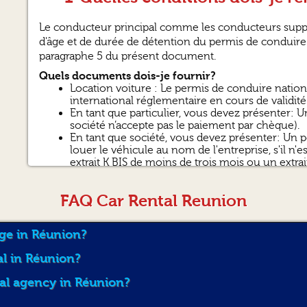
Le conducteur principal comme les conducteurs suppl
d'âge et de durée de détention du permis de conduire 
paragraphe 5 du présent document.
Quels documents dois-je fournir?
Location voiture : Le permis de conduire natio
international réglementaire en cours de validit
En tant que particulier, vous devez présenter: 
société n’accepte pas le paiement par chèque).
En tant que société, vous devez présenter: Un p
louer le véhicule au nom de l'entreprise, s'il n'e
extrait K BIS de moins de trois mois ou un extr
de la société ; Un bon de commande signé par le
mentionnant son N°RCS.
FAQ Car Rental Reunion
2-Qu’est-ce que
age in Réunion?
Le véhicule qui vous est remis au titre du contrat de lo
al in Réunion?
descriptif du véhicule. Avant de prendre en charge le 
Loueur cet état descriptif, et vous reconnaissez ainsi l
tal agency in Réunion?
Vous pouvez vérifier le fonctionnement du véhicule s
laquelle le véhicule sera considéré comme exempt de