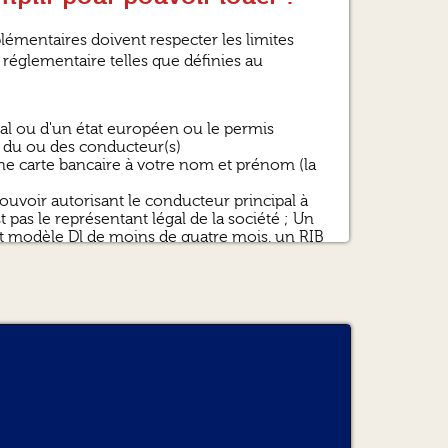
émentaires doivent respecter les limites
réglementaire telles que définies au
nal ou d'un état européen ou le permis
é du ou des conducteur(s)
Une carte bancaire à votre nom et prénom (la
ouvoir autorisant le conducteur principal à
st pas le représentant légal de la société ; Un
ait modèle Dl de moins de quatre mois, un RIB
 représentant légal de la société et
 je loue ?
cation est celui qui est désigné dans l'état
véhicule, vous devez remplir et signer avec le
e caractère contradictoire de ladite description.
ur une distance de 3 kilomètres, au-delà de
s vices apparents.
ATTENTION : Dans