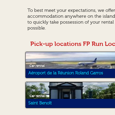
To best meet your expectations, we offe
accommodation anywhere on the island. W
to quickly take possession of your rental
possible.
Pick-up locations FP Run Lo
Car rental
Aéroport de la Réunion Roland Garros
Car rental
Saint Benoît