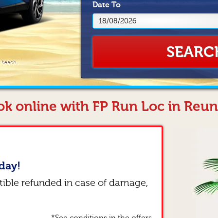
Date
To
SEARC
e beach
k online with FP Run Loc in Reu
day!
tible refunded in case of damage,