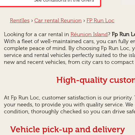
*See conditions in the offers
Rentîles
›
Car rental Reunion
›
FP Run Loc
Looking for a car rental in
Réunion Island
?
Fp Run L
With a fleet of well-maintained cars, you can fully e
complete peace of mind. By choosing Fp Run Loc, y
service and rental vehicles perfectly suited to the is
new and recent vehicles, from city cars to compact
High-quality custo
At Fp Run Loc, customer satisfaction is our priority.
your needs, to provide you with quality service. We 
condition, thoroughly checked so you can drive safe
Vehicle pick-up and delivery