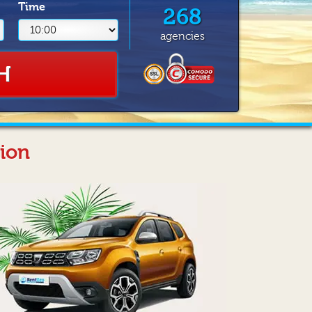
Time
268
agencies
H
nion