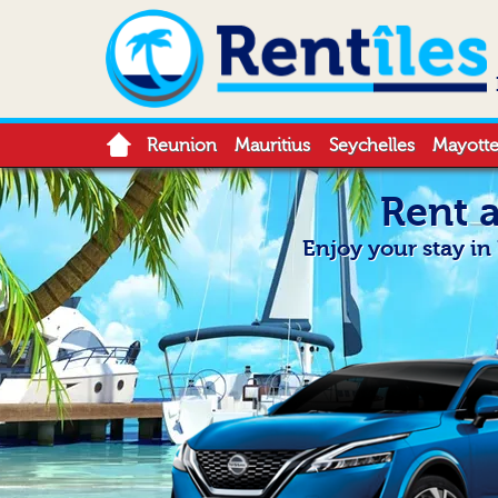
Reunion
Mauritius
Seychelles
Mayott
Rent 
Enjoy your stay i