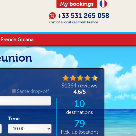
My bookings
+33 531 265 058
cost of a local call from France
French Guiana
eunion
91264
reviews
Same drop-off
4.6
/
5
10
destinations
Time
79
Pick-up locations