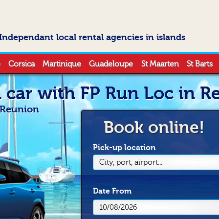
Independant local rental agencies in islands
e
Corsica
Martinique
Guadeloupe
St Maarten
St Barts
a car with FP Run Loc in R
n Reunion
Book online!
Pick-up location
City, port, airport...
Date
From