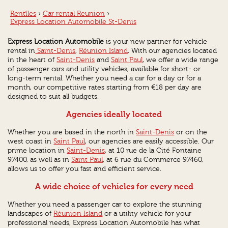
Rentîles
›
Car rental Reunion
›
Express Location Automobile St-Denis
Express Location Automobile
is your new partner for vehicle
rental in
Saint-Denis
,
Réunion Island
. With our agencies located
in the heart of
Saint-Denis
and
Saint Paul
, we offer a wide range
of passenger cars and utility vehicles, available for short- or
long-term rental. Whether you need a car for a day or for a
month, our competitive rates starting from €18 per day are
designed to suit all budgets.
Agencies ideally located
Whether you are based in the north in
Saint-Denis
or on the
west coast in
Saint Paul
, our agencies are easily accessible. Our
prime location in
Saint-Denis
, at 10 rue de la Cité Fontaine
97400, as well as in
Saint Paul
, at 6 rue du Commerce 97460,
allows us to offer you fast and efficient service.
A wide choice of vehicles for every need
Whether you need a passenger car to explore the stunning
landscapes of
Réunion Island
or a utility vehicle for your
professional needs, Express Location Automobile has what