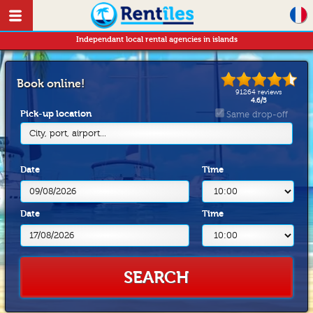
Independant local rental agencies in islands
Book online!
91264
reviews
4.6
/
5
Pick-up location
Same drop-off
City, port, airport...
Date
Time
Date
Time
SEARCH