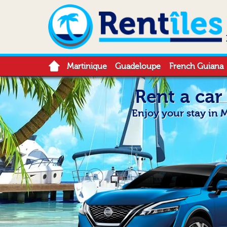
Martinique
Guadeloupe
French Guiana
Rent a car
Enjoy your stay in 