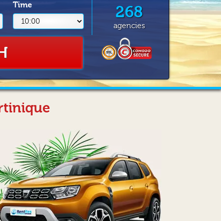
Time
268
agencies
H
rtinique