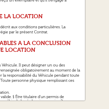
 reçu un exemplaire et qu’il s’engage à
 DE LA LOCATION
écrit aux conditions particulières. La
régie par le présent Contrat.
ALABLES A LA CONCLUSION
DE LOCATION
u Véhicule. Il peut désigner un ou des
e renseignée obligatoirement au moment de la
er la responsabilité du Véhicule pendant toute
) ? Toute personne physique remplissant ces
ation.
valide. § Être titulaire d’un permis de
u véhicule loué, depuis au moins 2 ans ou
ssermentée de moins de 6 mois de son permis