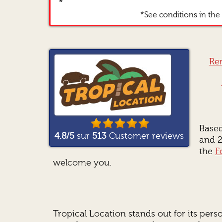
*
*See conditions in the 
Ren
Based
4.8
/5
sur
513
Customer reviews
and 2
the
F
welcome you.
Tropical Location stands out for its pers