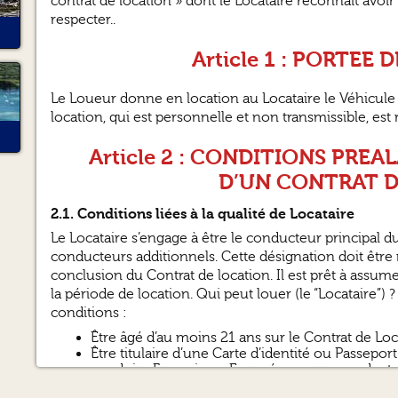
contrat de location » dont le Locataire reconnaît avoir
respecter..
Article 1 : PORTEE
Le Loueur donne en location au Locataire le Véhicule d
location, qui est personnelle et non transmissible, est 
Article 2 : CONDITIONS PRE
D’UN CONTRAT 
2.1. Conditions liées à la qualité de Locataire
Le Locataire s’engage à être le conducteur principal d
conducteurs additionnels. Cette désignation doit êtr
conclusion du Contrat de location. Il est prêt à assum
la période de location. Qui peut louer (le “Locataire”
conditions :
Être âgé d’au moins 21 ans sur le Contrat de Loc
Être titulaire d’une Carte d’identité ou Passeport 
conduire Français ou Européen correspondant a
accompagné le cas échéant d’une traduction a