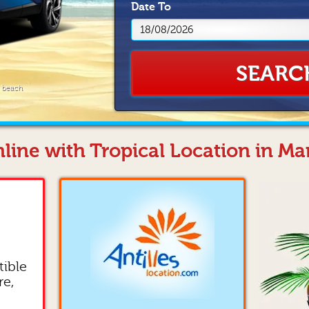
Date
To
SEARC
e beach
line with Tropical Location in Ma
tible
re,