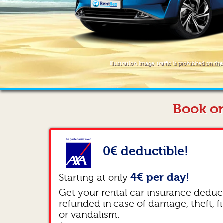
illustration image, traffic is prohibited on th
Book on
0€ deductible!
4€ per day!
Starting at only
Get your rental car insurance deduc
refunded in case of damage, theft, fi
or vandalism.