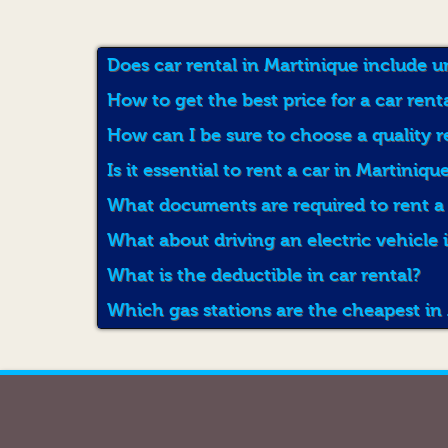
Does car rental in Martinique include 
How to get the best price for a car rent
How can I be sure to choose a quality 
Is it essential to rent a car in Martiniqu
What documents are required to rent a 
What about driving an electric vehicle 
What is the deductible in car rental?
Which gas stations are the cheapest in