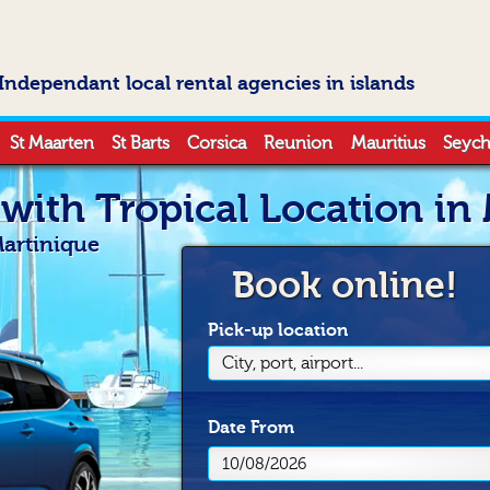
Independant local rental agencies in islands
St Maarten
St Barts
Corsica
Reunion
Mauritius
Seych
 with Tropical Location in
Martinique
Book online!
Pick-up location
City, port, airport...
Date
From