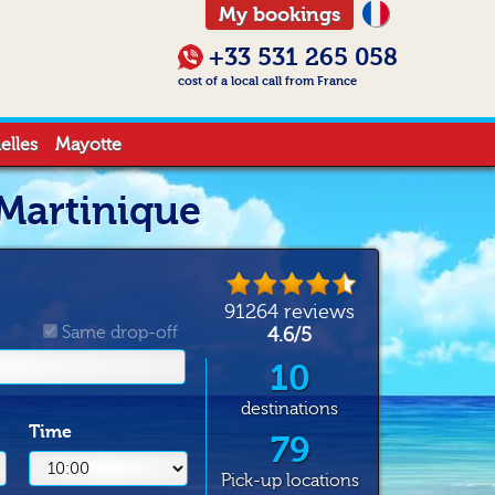
My bookings
+33 531 265 058
cost of a local call from France
elles
Mayotte
 Martinique
91264
reviews
Same drop-off
4.6
/
5
10
destinations
Time
79
Pick-up locations