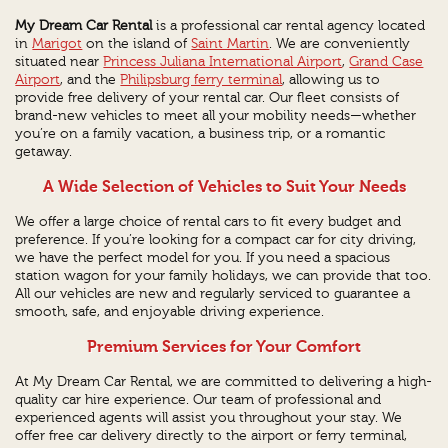
My Dream Car Rental
is a professional car rental agency located
in
Marigot
on the island of
Saint Martin
. We are conveniently
situated near
Princess Juliana International Airport
,
Grand Case
Airport
, and the
Philipsburg ferry terminal
, allowing us to
provide free delivery of your rental car. Our fleet consists of
brand-new vehicles to meet all your mobility needs—whether
you’re on a family vacation, a business trip, or a romantic
getaway.
A Wide Selection of Vehicles to Suit Your Needs
We offer a large choice of rental cars to fit every budget and
preference. If you’re looking for a compact car for city driving,
we have the perfect model for you. If you need a spacious
station wagon for your family holidays, we can provide that too.
All our vehicles are new and regularly serviced to guarantee a
smooth, safe, and enjoyable driving experience.
Premium Services for Your Comfort
At My Dream Car Rental, we are committed to delivering a high-
quality car hire experience. Our team of professional and
experienced agents will assist you throughout your stay. We
offer free car delivery directly to the airport or ferry terminal,