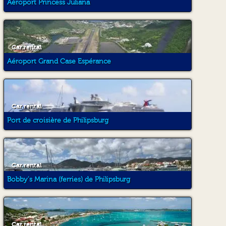
Aéroport Princess Juliana
Car rental
Aéroport Grand Case Espérance
Car rental
Port de croisière de Philipsburg
Car rental
Bobby's Marina (ferries) de Philipsburg
Car rental