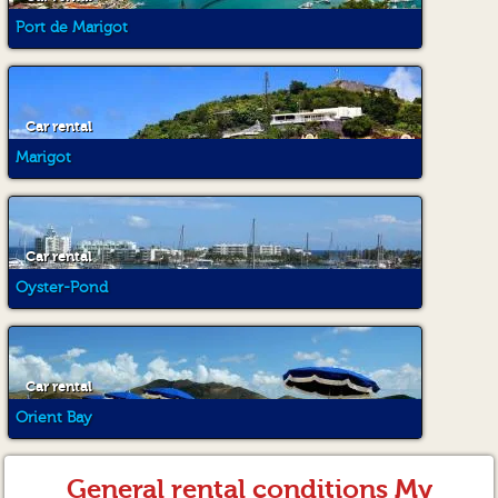
Port de Marigot
Car rental
Marigot
Car rental
Oyster-Pond
Car rental
Orient Bay
General rental conditions My