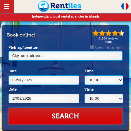
Independant local rental agencies in islands
Book online!
91264
reviews
4.6
/
5
Pick-up location
Same drop-off
City, port, airport...
Date
Time
Date
Time
SEARCH