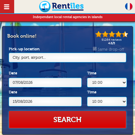
Independant local rental agencies in islands
Book online!
91264
reviews
4.6
/
5
Pick-up location
Same drop-off
City, port, airport...
Date
Time
Date
Time
SEARCH